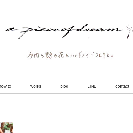
how to
works
blog
LINE
contact