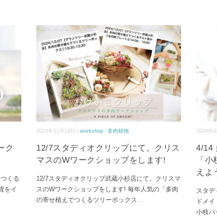
2024年11月14日 |
workshop
/
多肉植物
2024年0
ーク
12/7スタディオクリップにて。クリス
4/
マスのWワークショップをします!
「小
えよ
らつくる
12/7スタディオクリップ武蔵小杉店にて。クリスマ
貨をイ
スのWワークショップをします! 毎年人気の「多肉
スタデ
の寄せ植えでつくるツリーボックス
...
ドメイ
小枝バ