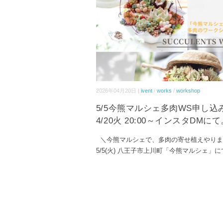
2026年04月20日 |
ivent
/
works
/
workshop
5/5今熊マルシェ多肉WS申し
4/20火 20:00～インスタDMにて
＼今熊マルシェで、多肉の寄せ植えやりま
5/5(火) 八王子市上川町「今熊マルシェ」に