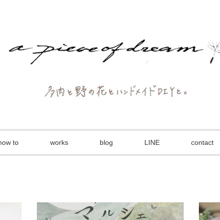
how to
works
blog
LINE
contact