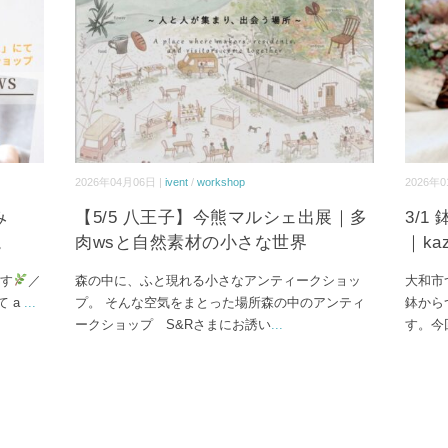
2026年04月06日 |
ivent
/
workshop
2026年0
込み
【5/5 八王子】今熊マルシェ出展｜多
3/
。
肉wsと自然素材の小さな世界
｜kaz
す
／
森の中に、ふと現れる小さなアンティークショッ
大和市つき
て a
...
プ。 そんな空気をまとった場所森の中のアンティ
鉢から
ークショップ S&Rさまにお誘い
...
す。今