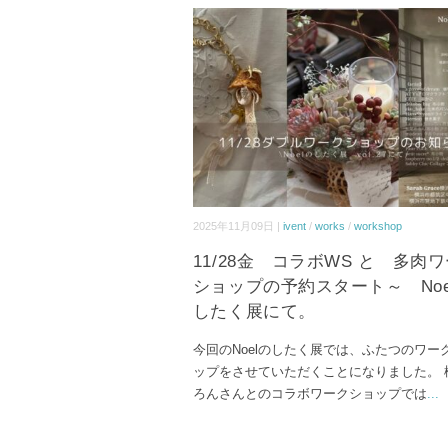
2025年11月09日 |
ivent
/
works
/
workshop
11/28金 コラボWS と 多肉
ショップの予約スタート～ Noe
したく展にて。
今回のNoelのしたく展では、ふたつのワー
ップをさせていただくことになりました。 
ろんさんとのコラボワークショップでは
...