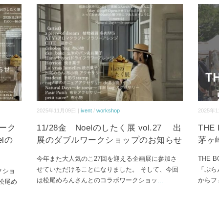
2025年11月09日 |
ivent
/
workshop
2025年1
ワーク
11/28金 Noelのしたく展 vol.27 出
THE 
lの
展のダブルワークショップのお知らせ
茅ヶ
今年また大人気のこ27回を迎える企画展に参加さ
THE B
せていただけることになりました。 そして、今回
「ぷら
クショ
は松尾めろんさんとのコラボワークショッ
...
からフ
松尾め