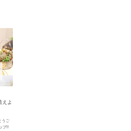
植えよ
。
がとうご
プ!!