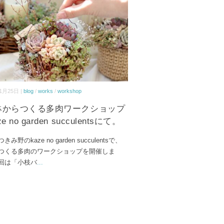
1月25日 |
blog
/
works
/
workshop
1 鉢からつくる多肉ワークショップ
e no garden succulentsにて。
み野のkaze no garden succulentsで、
つくる多肉のワークショップを開催しま
回は「小枝バ
...