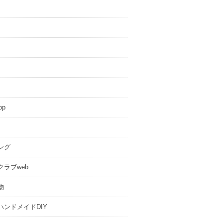
op
ング
クラブweb
物
ハンドメイドDIY