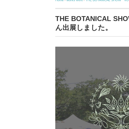
Home
›
works
ivent
›
THE BOTANICAL SHOW
THE BOTANICAL 
ん出展しました。