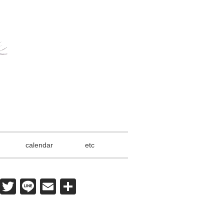
calendar
etc
F
T
Li
E
共
a
wi
n
m
有
c
tt
e
ail