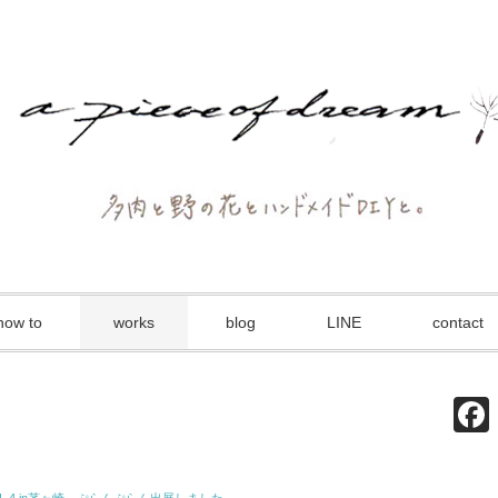
how to
works
blog
LINE
contact