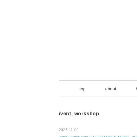
top
about
ivent
,
workshop
2025-11-09