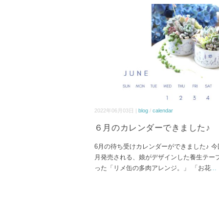
2022年06月03日 |
blog
/
calendar
６月のカレンダーできました♪
6月の待ち受けカレンダーができました♪ 今
月発売される、娘がデザインした養生テー
った「リメ缶の多肉アレンジ。」 「お花
...