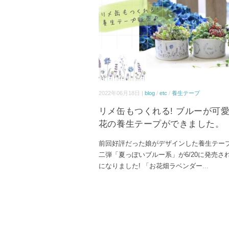
2022年06月18日 |
blog
/
etc
/
養生テープ
リメ缶もつくれる! ブルーが可
花の養生テープができました。
前回好評だった娘がデザインした養生テープ
二弾「夏っぽいブルー系」が6/20に発売さ
になりました! 「お花畑ラベンダー
...