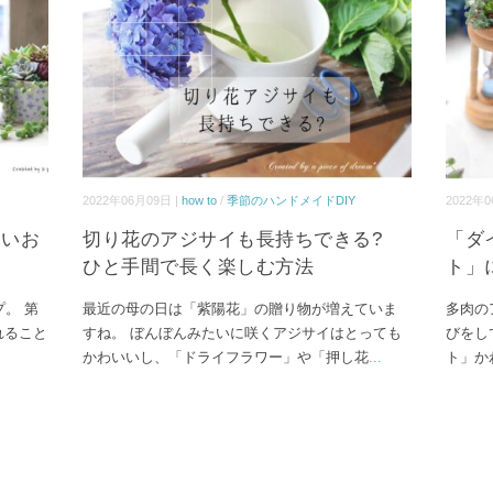
2022年06月09日 |
how to
/
季節のハンドメイドDIY
2022年0
愛いお
切り花のアジサイも長持ちできる?
「ダ
ひと手間で長く楽しむ方法
ト」に
。 第
最近の母の日は「紫陽花」の贈り物が増えていま
多肉の
れること
すね。 ぼんぼんみたいに咲くアジサイはとっても
びをし
かわいいし、「ドライフラワー」や「押し花
...
ト」か