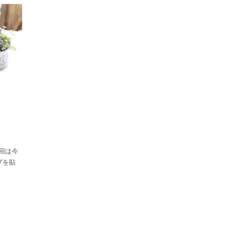
回は今
プを貼