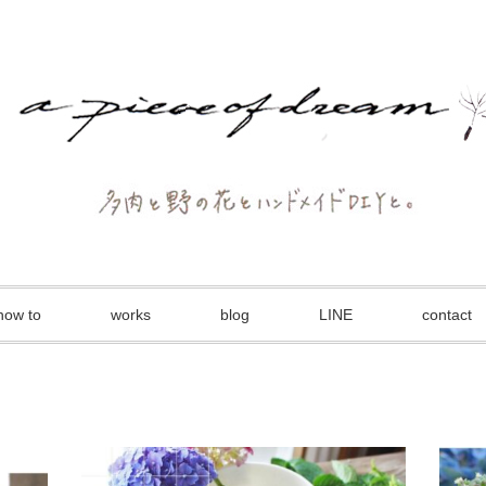
how to
works
blog
LINE
contact