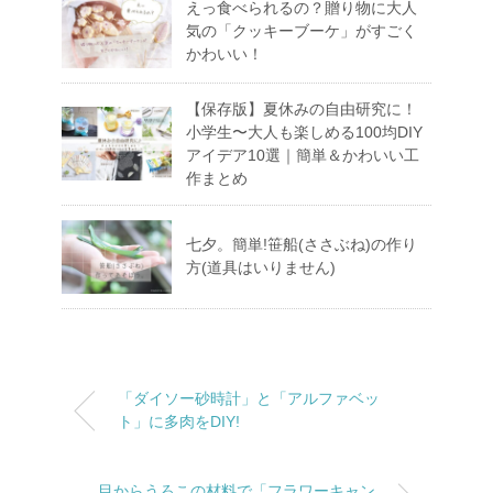
えっ食べられるの？贈り物に大人
気の「クッキーブーケ」がすごく
かわいい！
【保存版】夏休みの自由研究に！
小学生〜大人も楽しめる100均DIY
アイデア10選｜簡単＆かわいい工
作まとめ
七夕。簡単!笹船(ささぶね)の作り
方(道具はいりません)
「ダイソー砂時計」と「アルファベッ
ト」に多肉をDIY!
目からうろこの材料で「フラワーキャン