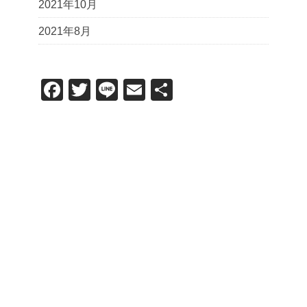
2021年10月
2021年8月
F
T
Li
E
共
a
wi
n
m
有
c
tt
e
ail
e
er
b
o
o
k