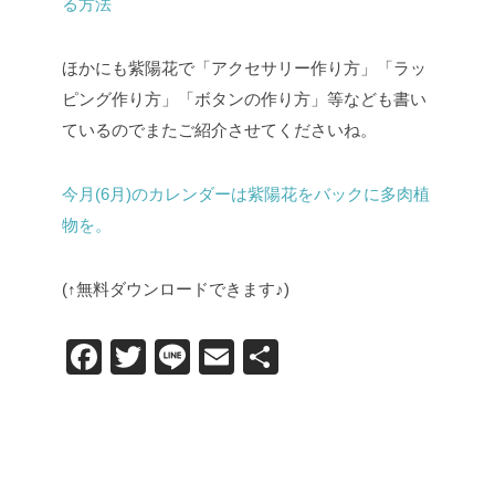
る方法
ほかにも紫陽花で「アクセサリー作り方」「ラッ
ピング作り方」「ボタンの作り方」等なども書い
ているのでまたご紹介させてくださいね。
今月(6月)のカレンダーは紫陽花をバックに多肉植
物を。
(↑無料ダウンロードできます♪)
F
T
Li
E
共
a
wi
n
m
有
c
tt
e
ail
e
er