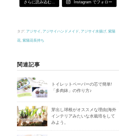
さらに読み込む...
Instagram でフォロー
タグ:
アジサイ
,
アジサイハンドメイド
,
アジサイ水揚げ
,
紫陽
花
,
紫陽花長持ち
関連記事
トイレットペーパーの芯で簡単!
「多肉鉢」の作り方♪
芽出し球根がオススメな理由|海外
インテリアみたいな水栽培をして
みよう。