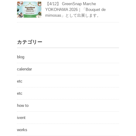
【4/12】 GreenSnap Marche
YOKOHAMA 2026｜「Bouquet de
mimosas」として出展します。
カテゴリー
blog
calendar
etc
etc
how to
ivent
works