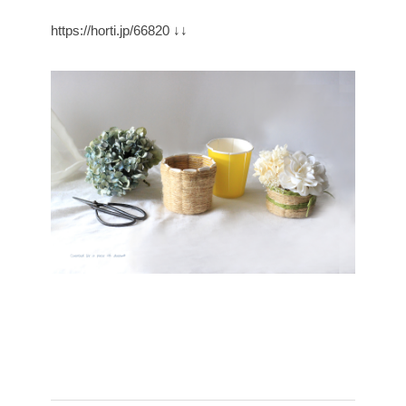
https://horti.jp/66820
↓↓