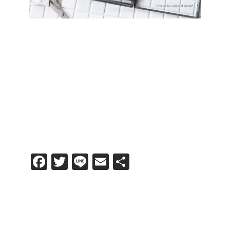
F
T
Li
E
共
a
wi
n
m
有
c
tt
e
ail
e
er
b