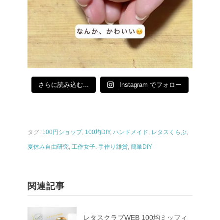
さらに読み込む...
Instagram でフォロー
タグ:
100円ショップ
,
100均DIY
,
ハンドメイド
,
レタスくらぶ
,
夏休み自由研究
,
工作女子
,
手作り雑貨
,
簡単DIY
関連記事
レタスクラブWEB 100均ミッフィ