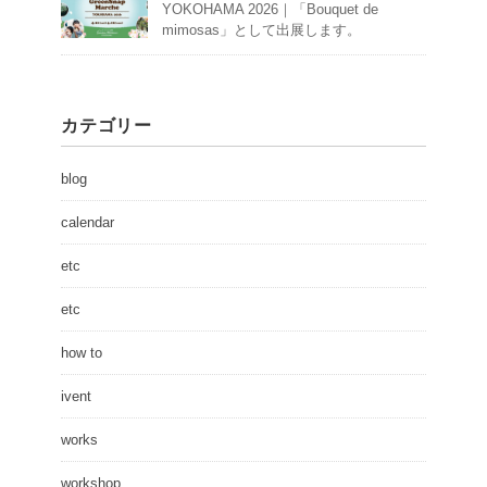
YOKOHAMA 2026｜「Bouquet de
mimosas」として出展します。
カテゴリー
blog
calendar
etc
etc
how to
ivent
works
workshop