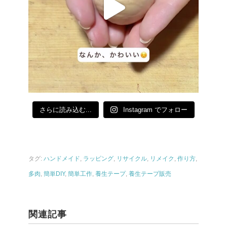
さらに読み込む...
Instagram でフォロー
タグ:
ハンドメイド
,
ラッピング
,
リサイクル
,
リメイク
,
作り方
,
多肉
,
簡単DIY
,
簡単工作
,
養生テープ
,
養生テープ販売
関連記事