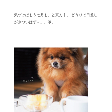
気づけばもう七月も、ど真ん中。
どうりで日差し
がきついはず～。。涙。