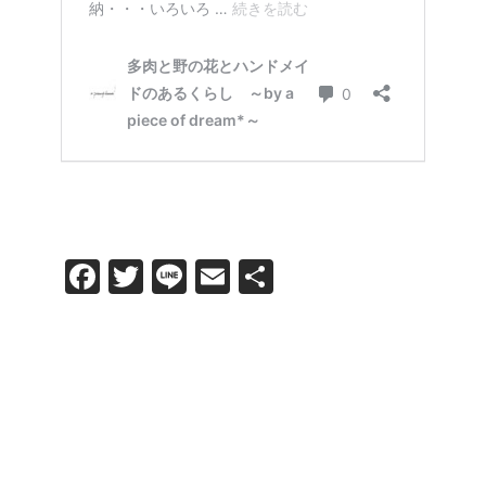
F
T
Li
E
共
a
wi
n
m
有
c
tt
e
ail
e
er
b
o
o