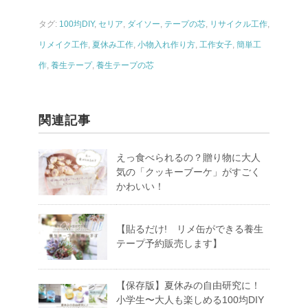
タグ:
100均DIY
,
セリア
,
ダイソー
,
テープの芯
,
リサイクル工作
,
リメイク工作
,
夏休み工作
,
小物入れ作り方
,
工作女子
,
簡単工
作
,
養生テープ
,
養生テープの芯
関連記事
えっ食べられるの？贈り物に大人
気の「クッキーブーケ」がすごく
かわいい！
【貼るだけ! リメ缶ができる養生
テープ予約販売します】
【保存版】夏休みの自由研究に！
小学生〜大人も楽しめる100均DIY