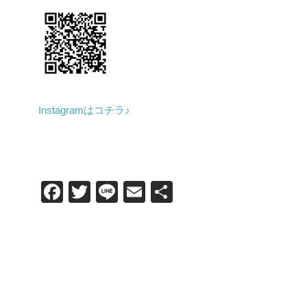
Instagramはコチラ♪
F
T
Li
E
共
a
wi
n
m
有
c
tt
e
ail
e
er
b
o