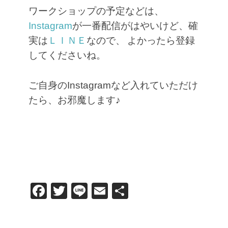
ワークショップの予定などは、
Instagram
が一番配信がはやいけど、確
実は
ＬＩＮＥ
なので、
よかったら登録
してくださいね。
ご自身のInstagramなど入れていただけ
たら、お邪魔します♪
F
T
Li
E
共
a
wi
n
m
有
c
tt
e
ail