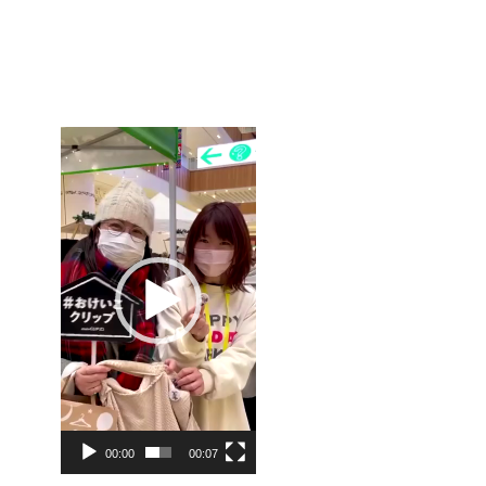
動
画
プ
レ
ー
ヤ
ー
00:00
00:07