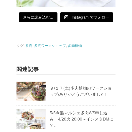
さらに読み込む...
Instagram でフォロー
タグ:
多肉
,
多肉ワークショップ
,
多肉植物
関連記事
９/１７(土)多肉植物のワークショ
ップ/ありがとうございました!
5/5今熊マルシェ多肉WS申し込
み 4/20火 20:00～インスタDMに
て。